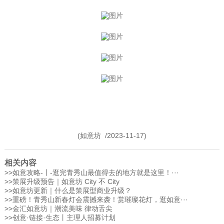
(如意坊 /2023-11-17)
相关内容
>>
如意攻略-丨-逛完青秀山最值得去的地方就是这里！···
>>
策展升级预告｜如意坊 City 不 City
>>
如意坊更新｜什么是策展型商业升级？
>>
重磅！青秀山新春灯会震撼来袭！赏璀璨花灯，逛如意···
>>
金汇如意坊｜潮流美味 律动舌尖
>>
创意·链接·生态丨主理人招募计划